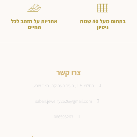
בתחום מעל 40 שנות
אחריות על הזהב לכל
ניסיון
החיים
צרו קשר
החלוץ 115, העיר העתיקה, באר שבע
saban.jewelry2626@gmail.com
086595263