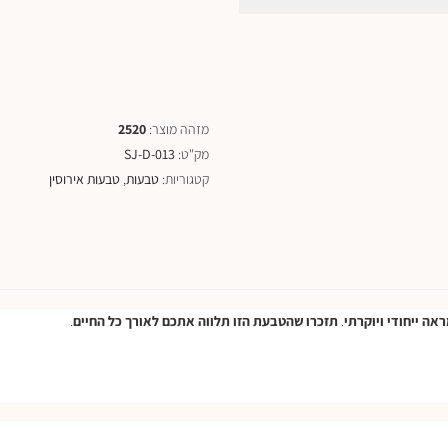
מזהה מוצר:
2520
מק"ט:
SJ-D-013
קטגוריות:
טבעות
,
טבעות אירוסין
ראה
ייחודי
ויוקרתי
.
תזכרו
שהטבעת
הזו
תלווה
אתכם
לאורך
כל
החיים
.