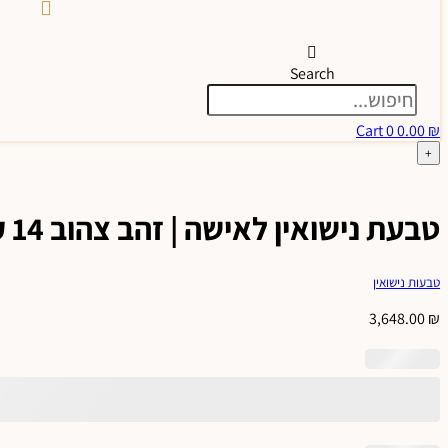
Search
Cart
0
0.00
₪
+
טבעת נישואין לאישה | זהב צהוב 14 קראט | עם חריטת לייזר יהלום ונצנץ בצדדים | דגם אורין.
טבעות נישואין
3,648.00
₪