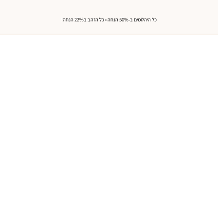
כל היהלומים ב-50% הנחה • כל הזהב ב22% הנחה!