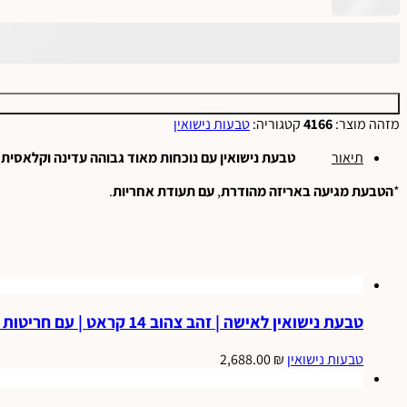
מזהה מוצר:
4166
קטגוריה:
טבעות נישואין
תיאור
טבעת
נישואין
עם
נוכחות
מאוד
גבוהה
עדינה
וקלאסית
,
*
הטבעת
מגיעה באריזה
מהודרת
,
עם
תעודת אחריות
.
טבעת נישואין לאישה | זהב צהוב 14 קראט | עם חריטות לייזר יהלום כוכבים ישרים | דגם אנה.
טבעות נישואין
₪
2,688.00