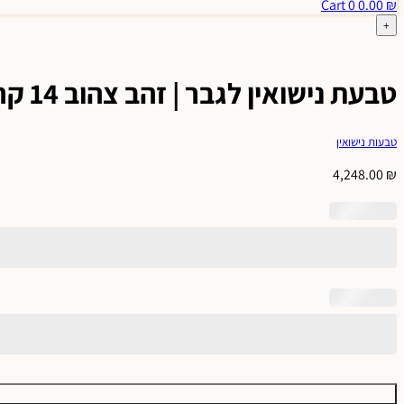
Cart
0
0.00
₪
+
טבעת נישואין לגבר | זהב צהוב 14 קראט | עם חצים באמצע | דגם נורית.
טבעות נישואין
4,248.00
₪