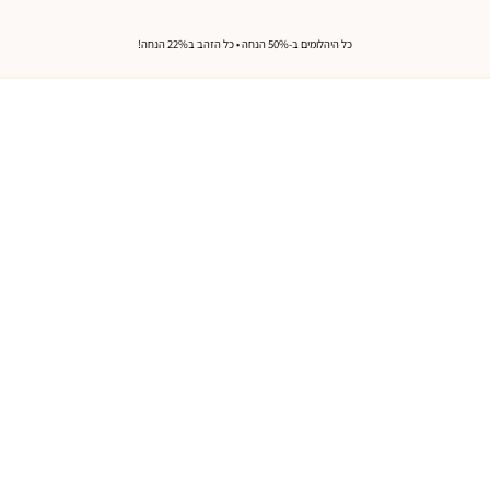
כל היהלומים ב-50% הנחה • כל הזהב ב22% הנחה!