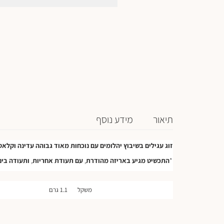
תיאור
מידע נוסף
זוג
עגילים
בשיבוץ
יהלומים
עם
נוכחות
מאוד
גבוהה
עדינה
וקלאס
*
התכשיט
מגיע
באריזה
מהודרת
,
עם
תעודת
אחריות
,
ותעודה
בינ
משקל
1.1 גרם