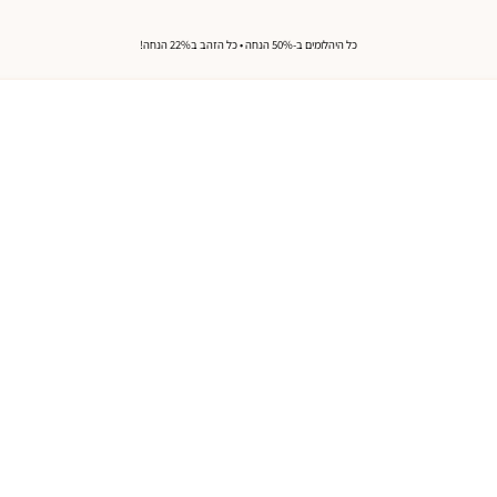
כל היהלומים ב-50% הנחה • כל הזהב ב22% הנחה!