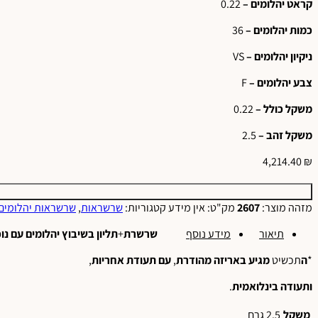
קראט יהלומים –
0.22
כמות יהלומים –
36
ניקיון יהלומים –
VS
צבע יהלומים –
F
משקל כולל –
0.22
משקל זהב –
2.5
4,214.40
₪
מזהה מוצר:
2607
מק"ט:
אין מידע
קטגוריות:
שרשראות
,
שרשראות יהלומים
תיאור
מידע נוסף
שרשרת
+
תליון
בשיבוץ
יהלומים
עם
נו
*
ה
תכשיט
מגיע
באריזה
מהודרת
,
עם
תעודת
אחריות
,
ותעודה
בינלואמית
.
משקל
2.5 גרם